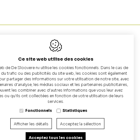
n
Home
Ce site web utilise des cookies
éton
Galerie
eb de De Sloovere nv utilise les cookies fonctionnels. Dans le cas de
ude
Catalogue (Fosses en béton)
e du trafic ou des publicités du site web, les cookies sont également
pour partager des informations sur votre utilisation de notre site, avec
té
naires d'analyse, les médias sociaux et les partenaires publicitaires,
euvent les combiner avec d'autres informations que vous leur avez
nous
es ou qu'ils ont collectées en fonction de votre utilisation de leurs
+32 9 
raison
services.
Fonctionnels
Statistiques
Nous 
Afficher les détails
Acceptez la sélection
Acceptez tous les cookies