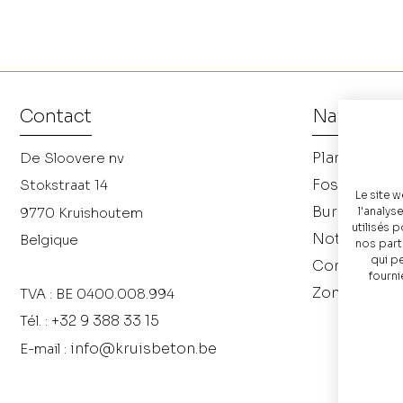
Contact
Navigatio
Planchers
De Sloovere nv
Fosses en b
Stokstraat 14
Le site w
Bureau d'ét
l'analys
9770
Kruishoutem
utilisés 
Notre socié
Belgique
nos parte
qui p
Contactez-
fourni
Zones de liv
TVA : BE 0400.008.994
+32 9 388 33 15
Tél. :
info@kruisbeton.be
E-mail :