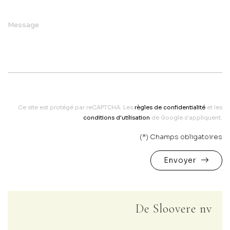
Message
Ce site est protégé par reCAPTCHA. Les
règles de confidentialité
et les
conditions d'utilisation
de Google s'appliquent.
(*) Champs obligatoires
Envoyer
De Sloovere nv