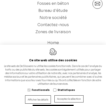
Fosses en béton
Bureau d'étude
Notre société
Contactez-nous
Zones de livraison
Home
Galerie
Catalogue (Fosses en béton)
Ce site web utilise des cookies
Le site web de De Sloovere nv utilise les cookies fonctionnels. Dans le cas de l'analyse du
trafic ou des publicités du site web, les cookies sont également utilisés pour partager
des informations sur votre utilisation de notre site, avec nos partenaires d'analyse, les
médias sociaux et les partenaires publicitaires, qui peuvent les combiner avec d'autres
informations que vous leur avez fournies ou qu'ils ont collectées en fonction de votre
utilisation de leurs services.
Fonctionnels
Statistiques
Conception du site web par IDcreation 2024
Politique en matière de cookies
Acceptez la sélection
Afficher les détails
Politique de confidentialité