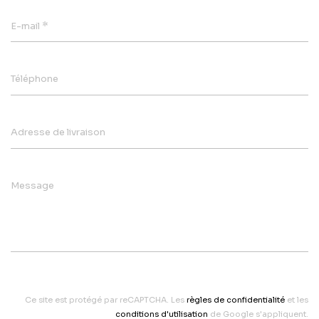
*
E-mail
Téléphone
Adresse de livraison
Message
Ce site est protégé par reCAPTCHA. Les
règles de confidentialité
et les
conditions d'utilisation
de Google s'appliquent.