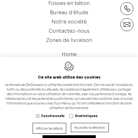
Fosses en béton
Bureau d'étude
Notre société
Contactez-nous
Zones de livraison
Home
Galerie
Catalogue (Fosses en béton)
Ce site web utilise des cookies
Le site web de De Sloovere nv utilise les cookies fonctionnels. Dans le cas de l'analyse du
trafic ou des publicités du site web, les cookies sont également utilisés pour partager
des informations sur votre utilisation de notre site, avec nos partenaires d'analyse, les
médias sociaux et les partenaires publicitaires, qui peuvent les combiner avec d'autres
informations que vous leur avez fournies ou qu'ils ont collectées en fonction de votre
utilisation de leurs services.
Fonctionnels
Statistiques
Conception du site web par IDcreation 2024
Politique en matière de cookies
Acceptez la sélection
Afficher les détails
Politique de confidentialité