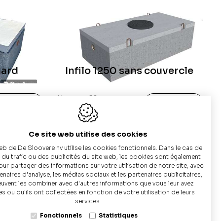
t constitué de
bassins d’infiltration en béton
. Il
 à l’eau. Leur avantage est leur
la
nappe phréatique est élevée
.
ie perforée
s
. Si vous devez infiltrer des
gard
Infilo 1250 sans couvercle
plus économique
.
e
autour de la cuve.
Hauteur: 60 cm
us d'Info
Plus d'Info
Surface d'infiltration: 4
:
m²
Ce site web utilise des cookies
eb de De Sloovere nv utilise les cookies fonctionnels. Dans le cas de
e du trafic ou des publicités du site web, les cookies sont également
pour partager des informations sur votre utilisation de notre site, avec
naires d'analyse, les médias sociaux et les partenaires publicitaires,
euvent les combiner avec d'autres informations que vous leur avez
es ou qu'ils ont collectées en fonction de votre utilisation de leurs
+32 9 
services.
Infiltratiebekken 2500 L
Fonctionnels
Statistiques