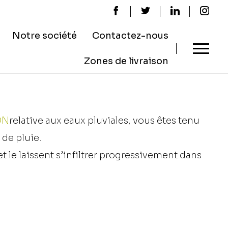
Notre société
Contactez-nous
Zones de livraison
ON
relative aux eaux pluviales, vous êtes tenu
 de pluie.
t le laissent s’infiltrer progressivement dans
ement surchargé et les
inondations
peuvent
it de préférence être séparée de l’eau destinée