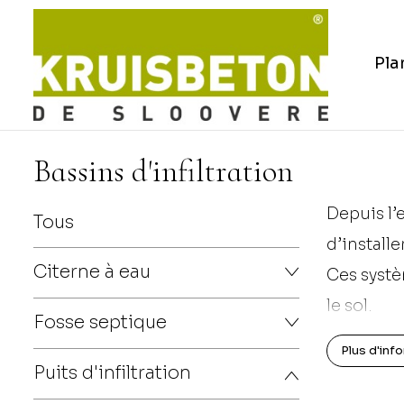
Pla
Bassins d'infiltration
Depuis l’
Tous
d’installe
Citerne à eau
Ces systè
le sol.
Fosse septique
Grâce à 
Plus d'inf
être évit
Puits d'infiltration
à l’infiltr