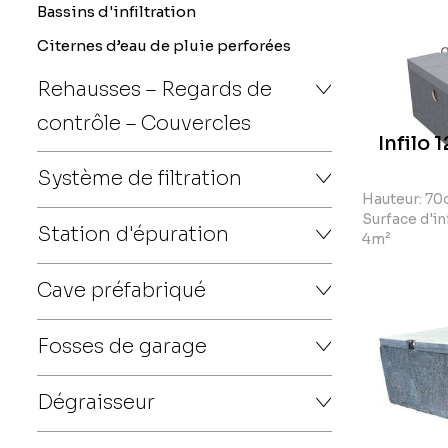
Bassins d'infiltration
Il existe
d
Citernes d’eau de pluie perforées
s’agit de
Rehausses – Regards de
faible ha
contrôle – Couvercles
Il est éga
Infilo 
volumes p
Système de filtration
Si souhai
Hauteur: 7
Surface d'inf
Nous vous
Station d'épuration
4m²
Cave préfabriqué
PLAA
Fosses de garage
Dégraisseur