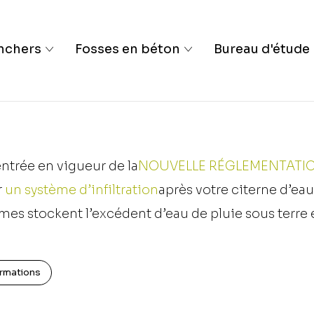
nchers
Fosses en béton
Bureau d'étude
entrée en vigueur de la
NOUVELLE RÉGLEMENTATI
r
un système d’infiltration
après votre citerne d’eau
mes stockent l’excédent d’eau de pluie sous terre e
ces mesures,
le réseau d’égouttage
est moins rapid
ormations
ées. L’eau de pluie que vous souhaitez réutiliser do
ation.