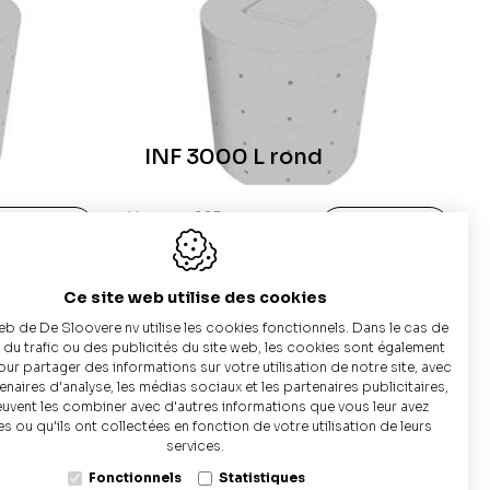
t constitué de
bassins d’infiltration en béton
. Il
 à l’eau. Leur avantage est leur
la
nappe phréatique est élevée
.
ie perforée
s
. Si vous devez infiltrer des
INF 3000 L rond
plus économique
.
e
autour de la cuve.
Hauteur: 165 cm
us d'Info
Plus d'Info
Surface d'infiltration:
:
8,1m²
Ce site web utilise des cookies
eb de De Sloovere nv utilise les cookies fonctionnels. Dans le cas de
e du trafic ou des publicités du site web, les cookies sont également
pour partager des informations sur votre utilisation de notre site, avec
naires d'analyse, les médias sociaux et les partenaires publicitaires,
euvent les combiner avec d'autres informations que vous leur avez
es ou qu'ils ont collectées en fonction de votre utilisation de leurs
+32 9 
services.
Fonctionnels
Statistiques