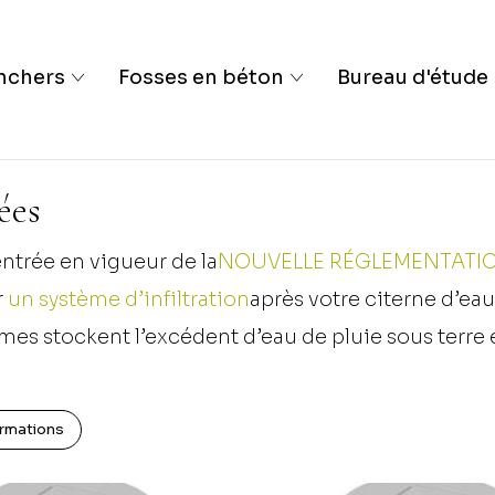
nchers
Fosses en béton
Bureau d'étude
ées
entrée en vigueur de la
NOUVELLE RÉGLEMENTATI
r
un système d’infiltration
après votre citerne d’eau
mes stockent l’excédent d’eau de pluie sous terre e
ces mesures,
le réseau d’égouttage
est moins rapid
ormations
ées. L’eau de pluie que vous souhaitez réutiliser do
ation.