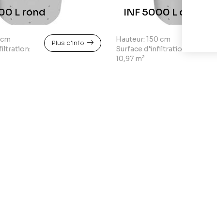
00 L rond
INF 5000 L ovale b
5cm
Hauteur: 150 cm
Plus d'Info
Pl
iltration:
Surface d'infiltration:
10,97 m²
00 l ovale bas
INF 10000 L recht
8 cm
Hauteur: 185 cm
Plus d'Info
Pl
iltration:
Surface d'infiltration: