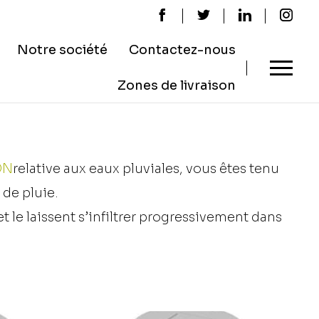
Notre société
Contactez-nous
Zones de livraison
ON
relative aux eaux pluviales, vous êtes tenu
 de pluie.
t le laissent s’infiltrer progressivement dans
ement surchargé et les
inondations
peuvent
it de préférence être séparée de l’eau destinée