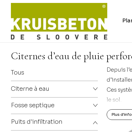
Pla
Citernes d’eau de pluie perfor
Depuis l’
Tous
d’installe
Citerne à eau
Ces systè
le sol.
Fosse septique
Grâce à 
Plus d'inf
être évit
Puits d'infiltration
à l’infiltr