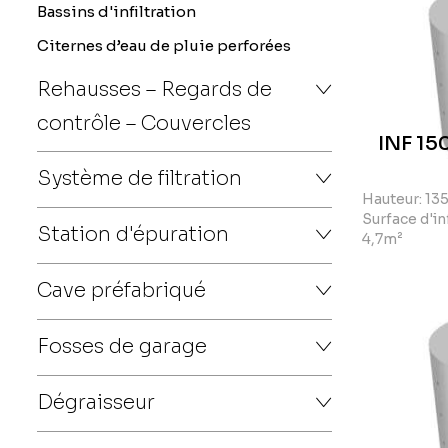
Bassins d'infiltration
Il existe
d
Citernes d’eau de pluie perforées
s’agit de
Rehausses – Regards de
faible ha
contrôle – Couvercles
Il est éga
INF 15
volumes p
Système de filtration
Si souhai
Hauteur: 13
Surface d'inf
Nous vous
Station d'épuration
4,7m²
Cave préfabriqué
Fosses de garage
Dégraisseur