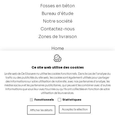
Fosses en béton
Bureau d'étude
Notre société
Contactez-nous
Zones de livraison
Home
Galerie
Catalogue (Fosses en béton)
Ce site web utilise des cookies
Le site web de De Sloovere nv utilise les cookies fonctionnels. Dans le cas de l'analyse du
trafic ou des publicités du site web, les cookies sont également utilisés pour partager
des informations sur votre utilisation de notre site, avec nos partenaires d'analyse, les
médias sociaux et les partenaires publicitaires, qui peuvent les combiner avec d'autres
informations que vous leur avez fournies ou qu'ils ont collectées en fonction de votre
utilisation de leurs services.
Fonctionnels
Statistiques
Conception du site web par IDcreation 2024
Politique en matière de cookies
Acceptez la sélection
Afficher les détails
Politique de confidentialité