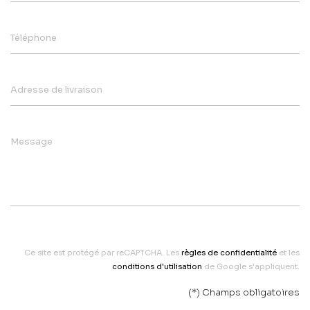
Téléphone
Adresse de livraison
Message
Ce site est protégé par reCAPTCHA. Les
règles de confidentialité
et les
conditions d'utilisation
de Google s'appliquent.
(*) Champs obligatoires