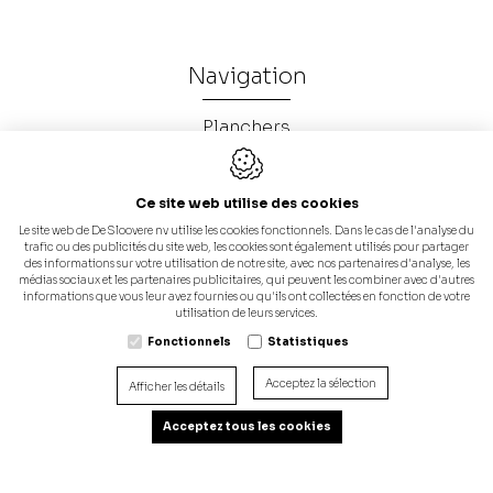
Navigation
Planchers
Fosses en béton
Bureau d'étude
Ce site web utilise des cookies
Notre société
Le site web de De Sloovere nv utilise les cookies fonctionnels. Dans le cas de l'analyse du
trafic ou des publicités du site web, les cookies sont également utilisés pour partager
Contactez-nous
des informations sur votre utilisation de notre site, avec nos partenaires d'analyse, les
médias sociaux et les partenaires publicitaires, qui peuvent les combiner avec d'autres
Zones de livraison
informations que vous leur avez fournies ou qu'ils ont collectées en fonction de votre
utilisation de leurs services.
Home
Fonctionnels
Statistiques
Galerie
Acceptez la sélection
Afficher les détails
Catalogue (Fosses en béton)
Acceptez tous les cookies