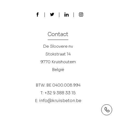
Contact
De Sloovere nv
Stokstraat 14
9770
Kruishoutem
België
BTW: BE 0400.008.994
+32 9 388 33 15
T:
info@kruisbeton.be
E: