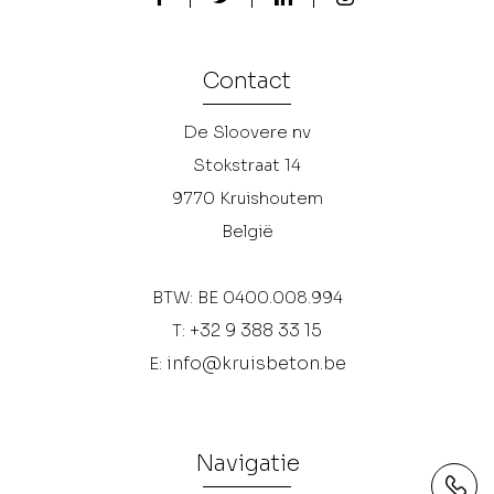
Contact
De Sloovere nv
Stokstraat 14
9770
Kruishoutem
België
BTW: BE 0400.008.994
+32 9 388 33 15
T:
info@kruisbeton.be
E:
Navigatie