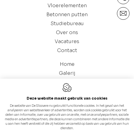
Vloerelementen
Betonnen putten
Studiebureau
Over ons
Vacatures
Contact
Home
Galerij
Catalogus (Betonnen Putten)
Deze website maakt gebruik van cookies
De website van De Sloovere nv gebruikt functionele cookies. In het geval van het
analyseren van websiteverkeer of advertenties, worden ook cookies gebruikt voor het
delen van informatie, over uw gebruik van onze site, met onze analysepartners, sociale
media en advertentiepartners, die deze kunnen combineren met andere informatie die
u aan hen heeft verstrekt of die zij hebben verzameld op basis van uw gebruik van hun
Webdesign by IDcreation 2024
diensten.
Cookie policy