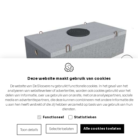
infiltreren.
Door deze maatregelen wordt ons rioleringsstelsel
minder snel overbelast en kunnen we
overstromingen vermijden. Het regenwater dat u
wenst te hergebruiken, houdt u best gescheiden
van het te infiltreren water.
Deze website maakt gebruik van cookies
Infilo 1250
De website van De Sloovere nv gebruikt functionele cookies. In het geval van het
analyseren van websiteverkeer of advertenties, worden ook cookies gebruikt voor het
Er zijn
2 types infiltratiesystemen
. De eerste zijn de
delen van informatie, over uw gebruik van onze site, met onze analysepartners, sociale
Hoogte: 70cm
media en advertentiepartners, die deze kunnen combineren met andere informatie die
Meer info
infiltratiebekkens in beton
. Dit zijn rechthoekige
Infiltratieoppervlak: 4m²
u aan hen heeft verstrekt of die zij hebben verzameld op basis van uw gebruik van hun
diensten.
putten vervaardigd uit waterdoorlatend beton. Het
Functioneel
Statistieken
voordeel is dat deze niet hoog zijn. Dit kan een
Alle cookies toelaten
Selectie toelaten
Toon details
groot voordeel zijn in gebieden met een hoge