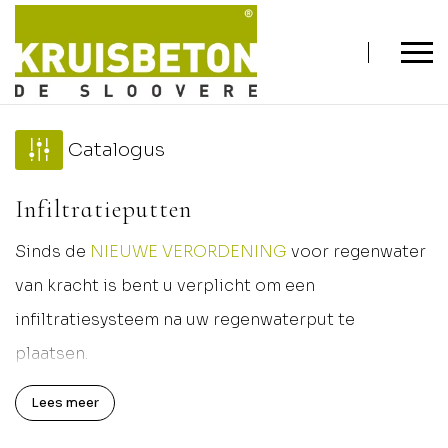
Catalogus
Infiltratieputten
Sinds de
NIEUWE VERORDENING
voor regenwater
van kracht is bent u verplicht om een
infiltratiesysteem na uw regenwaterput te
plaatsen.
Deze systemen slaan het overtollige regenwater op
Lees meer
onder de grond en laten het langzaam in de grond