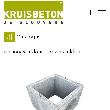
Catalogus
verhoogstukken - opzetstukken