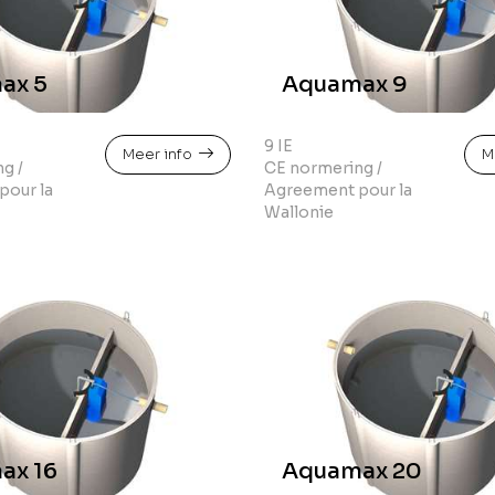
ax 5
Aquamax 9
9 IE
Meer info
M
g /
CE normering /
pour la
Agreement pour la
Wallonie
ax 16
Aquamax 20