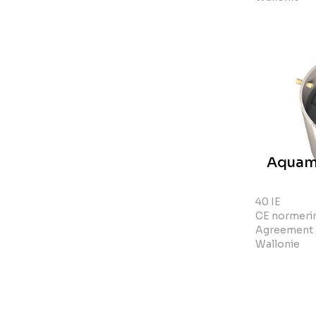
Aquam
40 IE
CE normerin
Agreement 
Wallonie