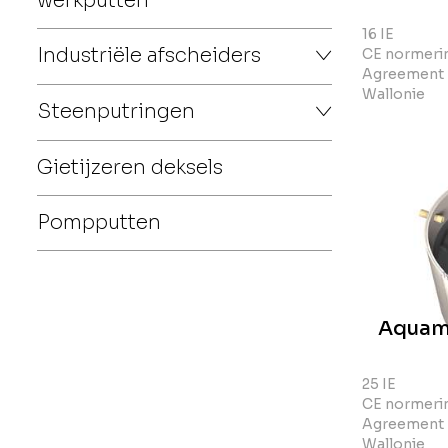
werkputten
16 IE
Industriële afscheiders
CE normerin
Agreement 
Wallonie
Steenputringen
Gietijzeren deksels
Pompputten
Aquam
25 IE
CE normerin
Agreement 
Wallonie