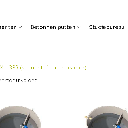
menten
Betonnen putten
Studiebureau
= SBR (sequential batch reactor)
nersequivalent