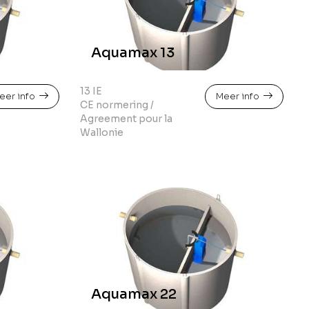
Aquamax 13
13 IE
eer info
Meer info
CE normering /
Agreement pour la
Wallonie
Aquamax 22