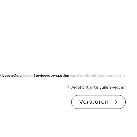
Privacybeleid
en de
Servicevoorwaarden
van Google zijn van toepassing.
* Verplicht in te vullen velden
Versturen