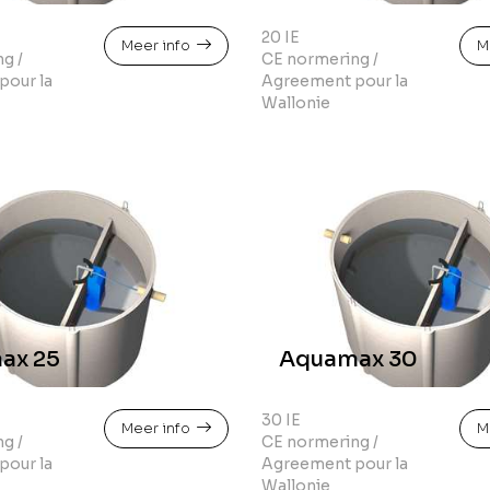
20 IE
Meer info
M
g /
CE normering /
pour la
Agreement pour la
Wallonie
ax 25
Aquamax 30
30 IE
Meer info
M
g /
CE normering /
pour la
Agreement pour la
Wallonie