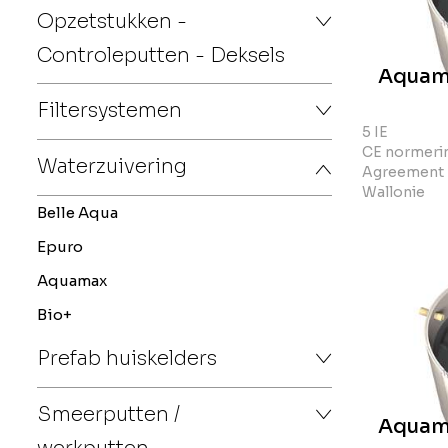
Opzetstukken -
Controleputten - Deksels
Aquam
Filtersystemen
5 IE
CE normerin
Waterzuivering
Agreement 
Wallonie
Belle Aqua
Epuro
Aquamax
Bio+
Prefab huiskelders
Smeerputten /
Aquam