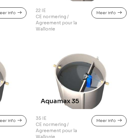
22 IE
eer info
Meer info
CE normering /
Agreement pour la
Wallonie
Aquamax 35
35 IE
eer info
Meer info
CE normering /
Agreement pour la
Wallonie