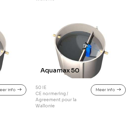
Aquamax 50
50 IE
eer info
Meer info
CE normering /
Agreement pour la
Wallonie