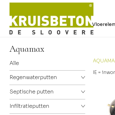
Vloerele
Aquamax
AQUAMAX 
Alle
IE = inwo
Regenwaterputten
Septische putten
Infiltratieputten