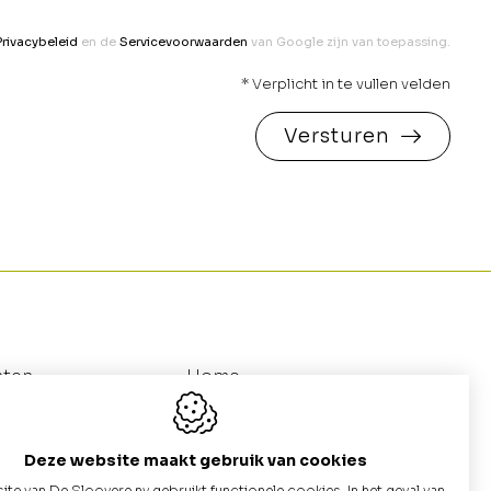
Privacybeleid
en de
Servicevoorwaarden
van Google zijn van toepassing.
* Verplicht in te vullen velden
Versturen
nten
Home
utten
Galerij
au
Catalogus (Betonnen Putten)
Deze website maakt gebruik van cookies
te van De Sloovere nv gebruikt functionele cookies. In het geval van