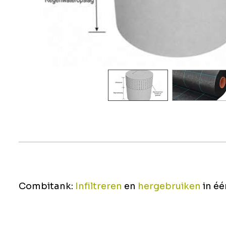
Combitank:
Infiltreren
en
hergebruiken
in é