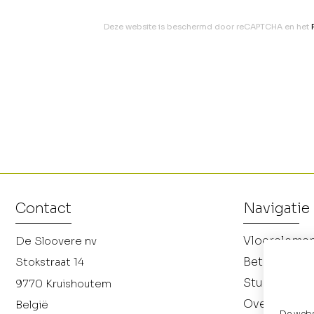
Deze website is beschermd door reCAPTCHA en het
Contact
Navigatie
Vloereleme
De Sloovere nv
Betonnen p
Stokstraat 14
Studiebure
9770
Kruishoutem
Over ons
België
De websi