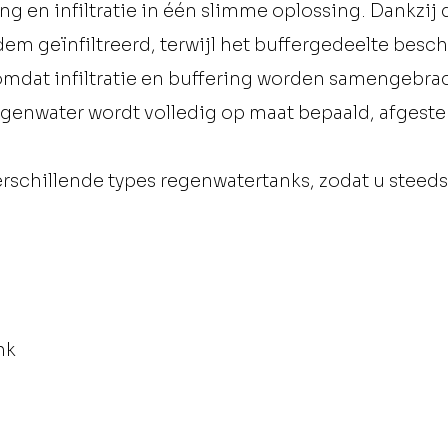
n infiltratie in één slimme oplossing. Dankzij d
m geïnfiltreerd, terwijl het buffergedeelte beschi
 omdat infiltratie en buffering worden samengebra
regenwater wordt volledig op maat bepaald, afges
schillende types regenwatertanks, zodat u steeds
nk