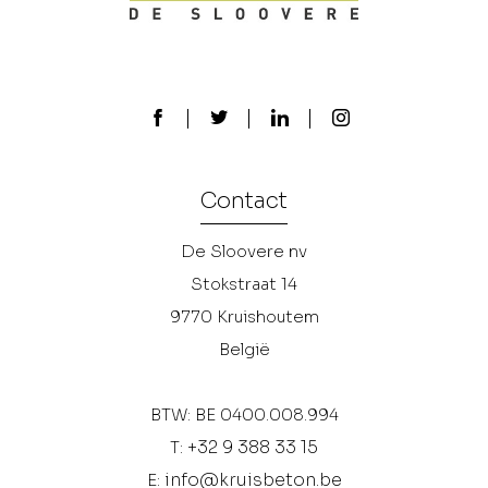
Contact
De Sloovere nv
Stokstraat 14
9770
Kruishoutem
België
BTW: BE 0400.008.994
+32 9 388 33 15
T:
info@kruisbeton.be
E: