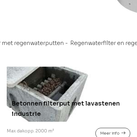
 met regenwaterputten
-
Regenwaterfilter en reg
Betonnen filterput met lavastenen
industrie
Max dakopp. 2000 m²
Meer info