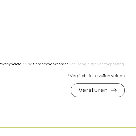
Privacybeleid
en de
Servicevoorwaarden
van Google zijn van toepassing.
* Verplicht in te vullen velden
Versturen