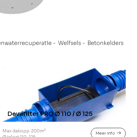
enwaterrecuperatie
-
Welfsels
-
Betonkelders
Devafilter PRO Ø 110 / Ø 125
Max dakopp. 200m²
Meer info