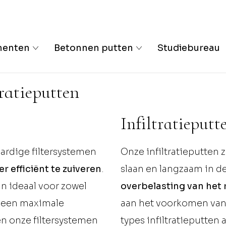
menten
Betonnen putten
Studiebureau
tratieputten
Infiltratieputt
rdige filtersystemen
Onze
infiltratieputten
z
r efficiënt te zuiveren
.
slaan en langzaam in de 
n ideaal voor zowel
overbelasting van het
t een maximale
aan het voorkomen van
n onze filtersystemen
types infiltratieputten 