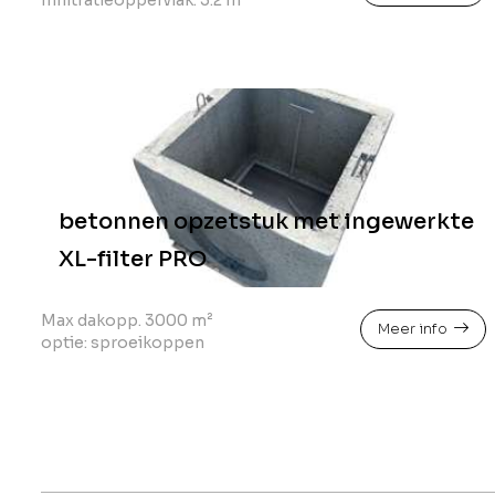
Infiltratieoppervlak: 5.2 m²
betonnen opzetstuk met ingewerkte
XL-filter PRO
Max dakopp. 3000 m²
Meer info
optie: sproeikoppen