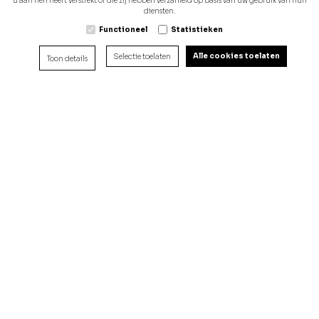
u aan hen heeft verstrekt of die zij hebben verzameld op basis van uw gebruik van hun
diensten.
Functioneel
Statistieken
Alle cookies toelaten
Selectie toelaten
Toon details
Vloerelementen
Predallen
Gewelven
Spanbeton
Betontrappen
Poutrels - Wapening