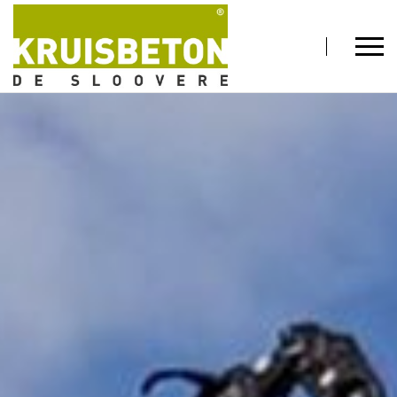
Kruisbeton, producent van predallen en
betonnen putten