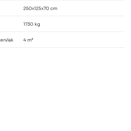
250x125x70 cm
1730 kg
pervlak
4 m²