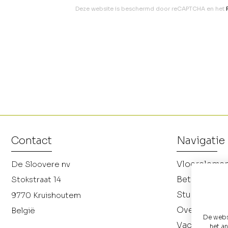
Deze website is beschermd door reCAPTCHA en het
Contact
Navigatie
Vloereleme
De Sloovere nv
Betonnen p
Stokstraat 14
Studiebure
9770
Kruishoutem
Over ons
België
De websi
Vacatures
het a