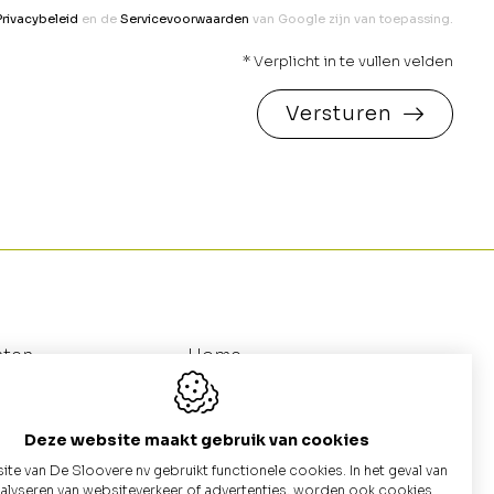
Privacybeleid
en de
Servicevoorwaarden
van Google zijn van toepassing.
* Verplicht in te vullen velden
Versturen
nten
Home
utten
Galerij
au
Catalogus (Betonnen Putten)
Deze website maakt gebruik van cookies
te van De Sloovere nv gebruikt functionele cookies. In het geval van
nalyseren van websiteverkeer of advertenties, worden ook cookies