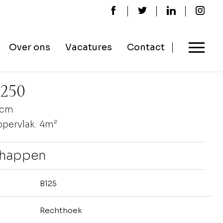
Over ons
Vacatures
Contact
1250
0cm
oppervlak: 4m²
chappen
B125
Rechthoek