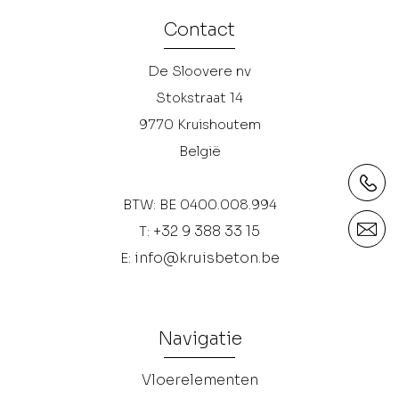
Contact
De Sloovere nv
Stokstraat 14
9770
Kruishoutem
België
BTW: BE 0400.008.994
+32 9 388 33 15
T:
info@kruisbeton.be
E:
Navigatie
Vloerelementen