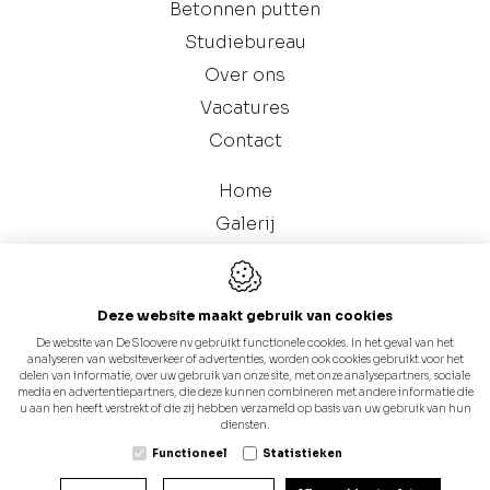
Betonnen putten
Studiebureau
Over ons
Vacatures
Contact
Home
Galerij
Catalogus (Betonnen Putten)
Deze website maakt gebruik van cookies
De website van De Sloovere nv gebruikt functionele cookies. In het geval van het
analyseren van websiteverkeer of advertenties, worden ook cookies gebruikt voor het
delen van informatie, over uw gebruik van onze site, met onze analysepartners, sociale
media en advertentiepartners, die deze kunnen combineren met andere informatie die
u aan hen heeft verstrekt of die zij hebben verzameld op basis van uw gebruik van hun
Webdesign by IDcreation 2024
diensten.
Cookie policy
Functioneel
Statistieken
Privacy policy