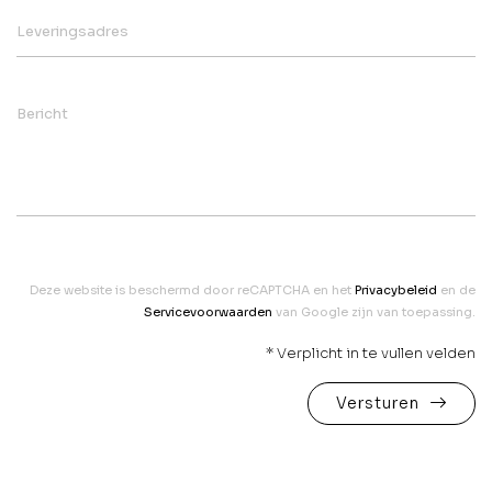
Leveringsadres
Bericht
Deze website is beschermd door reCAPTCHA en het
Privacybeleid
en de
Servicevoorwaarden
van Google zijn van toepassing.
* Verplicht in te vullen velden
Versturen