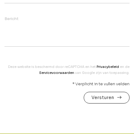
Bericht
Deze website is beschermd door reCAPTCHA en het
Privacybeleid
en de
Servicevoorwaarden
van Google zijn van toepassing.
* Verplicht in te vullen velden
Versturen