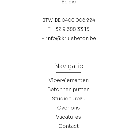
België
BTW: BE 0400.008.994
+32 9 388 33 15
T:
info@kruisbeton.be
E:
Navigatie
Vloerelementen
Betonnen putten
Studiebureau
Over ons
Vacatures
Contact