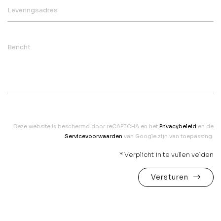
Leveringsadres
Bericht
Deze website is beschermd door reCAPTCHA en het
Privacybeleid
en de
Servicevoorwaarden
van Google zijn van toepassing.
* Verplicht in te vullen velden
Versturen