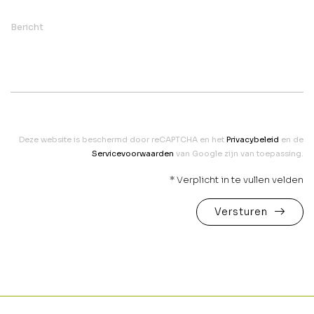
Bericht
Deze website is beschermd door reCAPTCHA en het
Privacybeleid
en de
Servicevoorwaarden
van Google zijn van toepassing.
* Verplicht in te vullen velden
Versturen