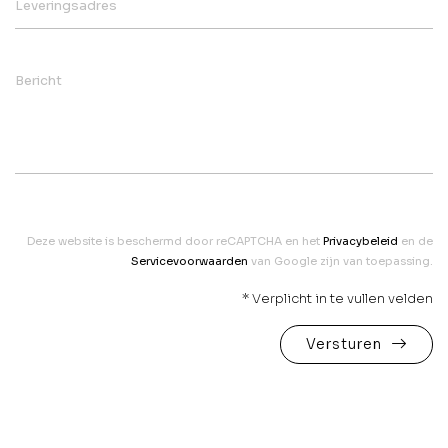
Leveringsadres
Bericht
Deze website is beschermd door reCAPTCHA en het
Privacybeleid
en de
Servicevoorwaarden
van Google zijn van toepassing.
* Verplicht in te vullen velden
Versturen