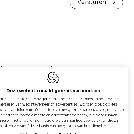
Versturen
nten
Home
utten
Galerij
au
Catalogus (Betonnen Putten)
Deze website maakt gebruik van cookies
te van De Sloovere nv gebruikt functionele cookies. In het geval van
nalyseren van websiteverkeer of advertenties, worden ook cookies
voor het delen van informatie, over uw gebruik van onze site, met onze
+32 9 
separtners, sociale media en advertentiepartners, die deze kunnen
eren met andere informatie die u aan hen heeft verstrekt of die zij
Conta
hebben verzameld op basis van uw gebruik van hun diensten.