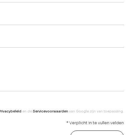
Privacybeleid
en de
Servicevoorwaarden
van Google zijn van toepassing.
* Verplicht in te vullen velden