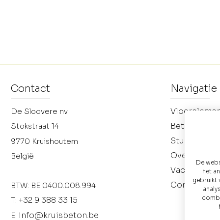
Contact
Navigatie
Vloereleme
De Sloovere nv
Betonnen p
Stokstraat 14
Studiebure
9770
Kruishoutem
Over ons
België
De websi
Vacatures
het a
gebruikt 
Contact
BTW: BE 0400.008.994
analy
combin
+32 9 388 33 15
T:
info@kruisbeton.be
E: