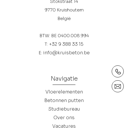
Stokstraat 14
9770
Kruishoutem
België
BTW: BE 0400.008.994
+32 9 388 33 15
T:
info@kruisbeton.be
E:
Navigatie
Vloerelementen
Betonnen putten
Studiebureau
Over ons
Vacatures