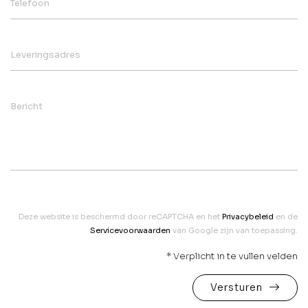
Telefoon
Leveringsadres
Bericht
Deze website is beschermd door reCAPTCHA en het
Privacybeleid
en de
Servicevoorwaarden
van Google zijn van toepassing.
* Verplicht in te vullen velden
Versturen