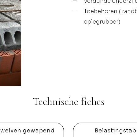
Verdunde onderzijd
Toebehoren ( randb
oplegrubber)
Technische fiches
ewelven gewapend
Belastingstab