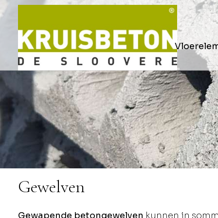
Vloerele
Gewelven
Gewapende betongewelven
kunnen in sommi