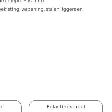
e ( diepte = 10 mm)
ekisting, wapening, stalen liggers en
el
Belastingstabel