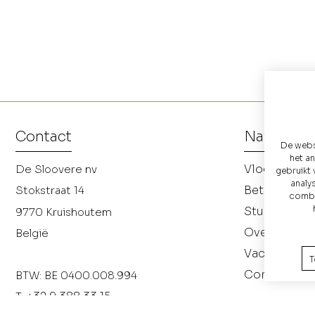
Contact
Navigatie
De websi
het a
Vloereleme
De Sloovere nv
gebruikt 
analy
Betonnen p
Stokstraat 14
combin
Studiebure
9770
Kruishoutem
Over ons
België
Vacatures
T
Contact
BTW: BE 0400.008.994
+32 9 388 33 15
T: