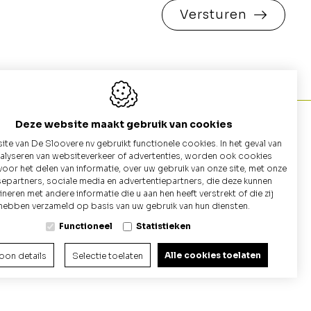
Versturen
Deze website maakt gebruik van cookies
te van De Sloovere nv gebruikt functionele cookies. In het geval van
nalyseren van websiteverkeer of advertenties, worden ook cookies
nten
Home
voor het delen van informatie, over uw gebruik van onze site, met onze
+32 9 
separtners, sociale media en advertentiepartners, die deze kunnen
utten
Galerij
eren met andere informatie die u aan hen heeft verstrekt of die zij
Conta
hebben verzameld op basis van uw gebruik van hun diensten.
au
Catalogus (Betonnen Putten)
Functioneel
Statistieken
Alle cookies toelaten
oon details
Selectie toelaten