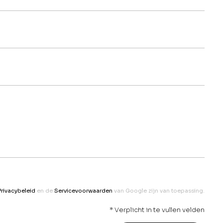
Privacybeleid
en de
Servicevoorwaarden
van Google zijn van toepassing.
* Verplicht in te vullen velden