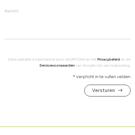
Bericht
Deze website is beschermd door reCAPTCHA en het
Privacybeleid
en de
Servicevoorwaarden
van Google zijn van toepassing.
* Verplicht in te vullen velden
Versturen